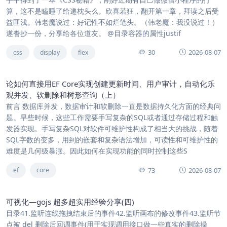
算，这不是瞌睡了给递枕头么。欣喜若狂，翻开第一章，拜读之后受
益匪浅。韩老魔说过：好记性不如烂笔头。（韩老魔：我没说过！）
遂誊抄一份，分享给各位道友。 @目录容器的属性justif
30
2026-08-07
css
display
flex
论如何直接用EF Core实现创建更新时间、用户审计，自动化乐
观并发、软删除和树形查询（上）
前言 数据库并发，数据审计和软删除一直是数据持久化方面的经典问
题。早些时候，这些工作需要手写复杂的SQL或者通过存储过程和触
发器实现。手写复杂SQL对软件可维护性构成了相当大的挑战，随着
SQL字数的变多，用到的嵌套和复杂语法增加，可读性和可维护性的
难度是几何级暴涨。因此如何在实现功能的同时控制这些S
73
2026-08-07
ef
core
可视化—gojs 超多超实用经验分享(四)
目录41.监听连线拖拽结束后的事件42.监听画布的修改事件43.监听节
点被 del 删除后回调事件(用于实现调用接口做一些真实的删除操