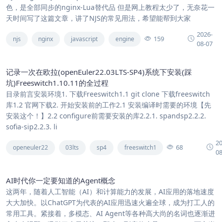
色，是全部同步的nginx-Lua替代品 但是网上教程太少了，无奈花一
天时间写了这篇文章，讲了NJS的常见用法，希望能帮到大家
2026-
159
njs
nginx
javascript
engine
08-07
记录一次在欧拉(openEuler22.03LTS-SP4)系统下安装(踩
坑)Freeswitch1.10.11的全过程
目录前言安装环境1. 下载Freeswitch1.1 git clone 下载freeswitch
库1.2 官网下载2. 开始安装前的工作2.1 安装编译时需要的环境【先
安装这个！】2.2 configure前需要安装的库2.2.1. spandsp2.2.2.
sofia-sip2.2.3. li
2
68
openeuler22
03lts
sp4
freeswitch1
0
AI时代你一定要知道的Agent概念
这两年，随着人工智能（AI）和计算能力的发展，AI应用的落地速度
大大加快。以ChatGPT为代表的AI应用迅速火遍全球，成为打工人的
常用工具。紧接着，多模态、AI Agent等各种高大尚的名词也逐渐进