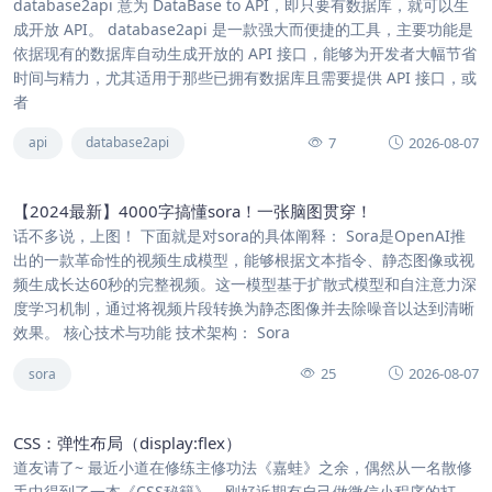
database2api 意为 DataBase to API，即只要有数据库，就可以生
成开放 API。 database2api 是一款强大而便捷的工具，主要功能是
依据现有的数据库自动生成开放的 API 接口，能够为开发者大幅节省
时间与精力，尤其适用于那些已拥有数据库且需要提供 API 接口，或
者
7
2026-08-07
api
database2api
【2024最新】4000字搞懂sora！一张脑图贯穿！
话不多说，上图！ 下面就是对sora的具体阐释： Sora是OpenAI推
出的一款革命性的视频生成模型，能够根据文本指令、静态图像或视
频生成长达60秒的完整视频。这一模型基于扩散式模型和自注意力深
度学习机制，通过将视频片段转换为静态图像并去除噪音以达到清晰
效果。 核心技术与功能 技术架构： Sora
25
2026-08-07
sora
CSS：弹性布局（display:flex）
道友请了~ 最近小道在修练主修功法《嘉蛙》之余，偶然从一名散修
手中得到了一本《CSS秘籍》，刚好近期有自己做微信小程序的打