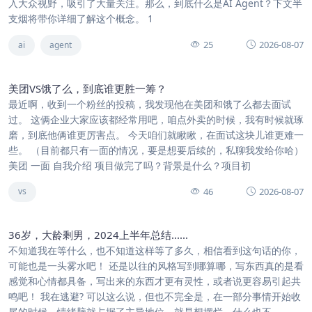
入大众视野，吸引了大量关注。那么，到底什么是AI Agent？下文半
支烟将带你详细了解这个概念。 1
25
2026-08-07
ai
agent
美团VS饿了么，到底谁更胜一筹？
最近啊，收到一个粉丝的投稿，我发现他在美团和饿了么都去面试
过。 这俩企业大家应该都经常用吧，咱点外卖的时候，我有时候就琢
磨，到底他俩谁更厉害点。 今天咱们就瞅瞅，在面试这块儿谁更难一
些。 （目前都只有一面的情况，要是想要后续的，私聊我发给你哈）
美团 一面 自我介绍 项目做完了吗？背景是什么？项目初
46
2026-08-07
vs
36岁，大龄剩男，2024上半年总结......
不知道我在等什么，也不知道这样等了多久，相信看到这句话的你，
可能也是一头雾水吧！ 还是以往的风格写到哪算哪，写东西真的是看
感觉和心情都具备，写出来的东西才更有灵性，或者说更容易引起共
鸣吧！ 我在逃避? 可以这么说，但也不完全是，在一部分事情开始收
尾的时候，情绪脑就占据了主导地位，就是想摆烂，什么也不