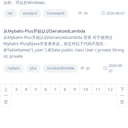
台的，可以在Windows、
29
2026-08-07
net
standard
framework
从Mybatis-Plus开始认识SerializedLambda
从Mybatis-Plus开始认识SerializedLambda 背景 对于使用过
Mybatis-Plus的Java开发者来说，肯定对以下代码不陌生：
@TableName("t_user") @Data public class User { private String
id; private
2026-08-
35
mybatis
plus
serializedlambda
07
上
3
4
5
6
7
8
9
10
11
12
下
一
一
页
页